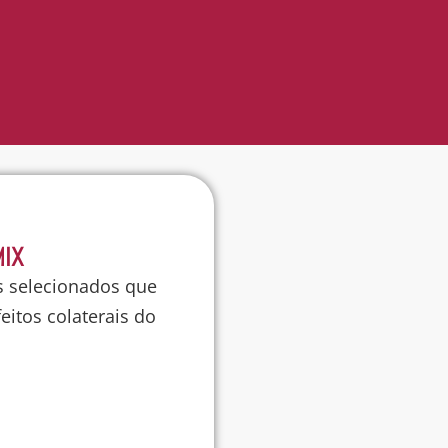
MIX
s selecionados
que
itos colaterais do