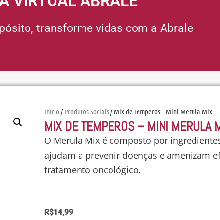
A
VIRTUAL
ABRALE
ósito, transforme vidas com a Abrale
Início
/
Produtos Sociais
/ Mix de Temperos – Mini Merula Mix
MIX DE TEMPEROS – MINI MERULA 
O
Merula Mix
é composto por
ingrediente
ajudam a
prevenir doenças e amenizam efe
tratamento oncológico.
R$
14,99