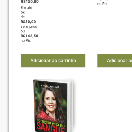
R$
150,00
no Pix
Em até
5x
de
R$
30,00
sem juros
ou
R$
142,50
no Pix
Adicionar ao carrinho
Adicionar a