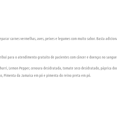
eparar carnes vermelhas, aves, peixes e legumes com muito sabor. Basta adiciona
ribui para o atendimento gratuito
de pacientes com câncer e doenças no sangue
urri, Lemon Pepper, cenoura desidratada, tomate seco desidratado, páprica doc
ato, Pimenta da Jamaica em pó e pimenta do reino preta em pó.