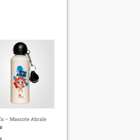
fa – Mascote Abrale
0
5