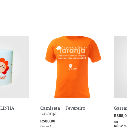
ALINHA
Camiseta – Fevereiro
Garra
Laranja
R$
55,0
R$
80,00
ou
R$
52,2
Em até