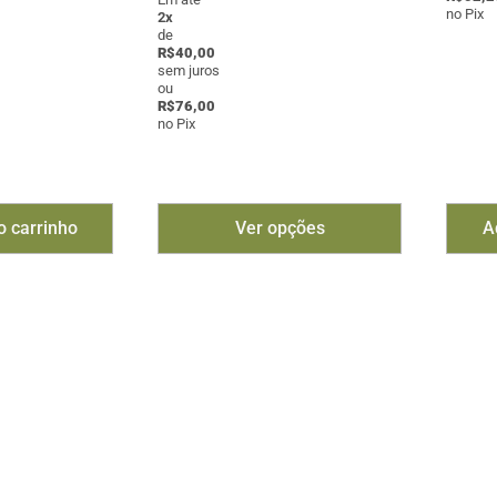
no Pix
2x
de
R$
40,00
sem juros
ou
R$
76,00
no Pix
o carrinho
Ver opções
A