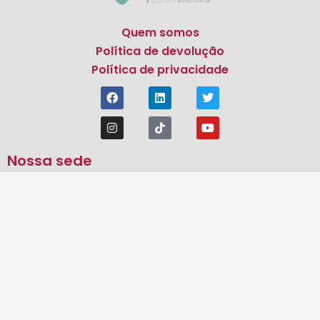
Quem somos
Política de devolução
Política de privacidade
Nossa sede
Endereço
:
R. Dr. Fernandes Coelho, 64
13º Andar – Pinheiros, São Paulo – SP
05423-040
Telefone:
(11) 95421-5968
Email:
loja@abrale.org.br