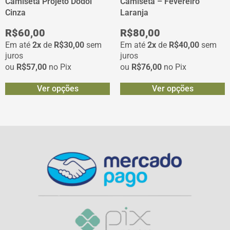
Camiseta Projeto Dodói
Camiseta – Fevereiro
Cinza
Laranja
R$
60,00
R$
80,00
Em até
2x
de
R$
30,00
sem
Em até
2x
de
R$
40,00
sem
juros
juros
ou
R$
57,00
no Pix
ou
R$
76,00
no Pix
Ver opções
Ver opções